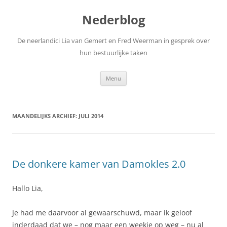
Nederblog
De neerlandici Lia van Gemert en Fred Weerman in gesprek over
hun bestuurlijke taken
Spring
Menu
naar
inhoud
MAANDELIJKS ARCHIEF:
JULI 2014
De donkere kamer van Damokles 2.0
Hallo Lia,
Je had me daarvoor al gewaarschuwd, maar ik geloof
inderdaad dat we – nog maar een weekje op weg – nu al