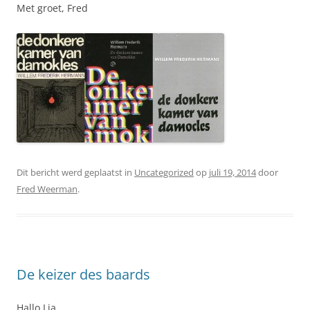
Met groet, Fred
Dit bericht werd geplaatst in
Uncategorized
op
juli 19, 2014
door
Fred Weerman
.
De keizer des baards
Hallo Lia,