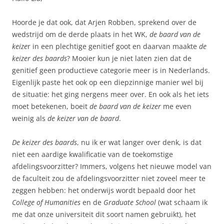
Hoorde je dat ook, dat Arjen Robben, sprekend over de
wedstrijd om de derde plaats in het WK,
de baard van de
keize
r in een plechtige genitief goot en daarvan maakte
de
keizer des baards
? Mooier kun je niet laten zien dat de
genitief geen productieve categorie meer is in Nederlands.
Eigenlijk paste het ook op een diepzinnige manier wel bij
de situatie: het ging nergens meer over. En ook als het iets
moet betekenen, boeit
de baard van de keizer
me even
weinig als
de keizer van de baard
.
De keizer des baards
, nu ik er wat langer over denk, is dat
niet een aardige kwalificatie van de toekomstige
afdelingsvoorzitter? Immers, volgens het nieuwe model van
de faculteit zou de afdelingsvoorzitter niet zoveel meer te
zeggen hebben: het onderwijs wordt bepaald door het
College of Humanities
en de
Graduate School
(wat schaam ik
me dat onze universiteit dit soort namen gebruikt), het