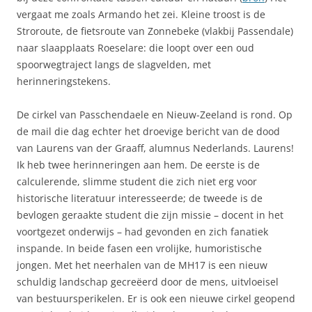
vergaat me zoals Armando het zei. Kleine troost is de
Stroroute, de fietsroute van Zonnebeke (vlakbij Passendale)
naar slaapplaats Roeselare: die loopt over een oud
spoorwegtraject langs de slagvelden, met
herinneringstekens.
De cirkel van Passchendaele en Nieuw-Zeeland is rond. Op
de mail die dag echter het droevige bericht van de dood
van Laurens van der Graaff, alumnus Nederlands. Laurens!
Ik heb twee herinneringen aan hem. De eerste is de
calculerende, slimme student die zich niet erg voor
historische literatuur interesseerde; de tweede is de
bevlogen geraakte student die zijn missie – docent in het
voortgezet onderwijs – had gevonden en zich fanatiek
inspande. In beide fasen een vrolijke, humoristische
jongen. Met het neerhalen van de MH17 is een nieuw
schuldig landschap gecreëerd door de mens, uitvloeisel
van bestuursperikelen. Er is ook een nieuwe cirkel geopend