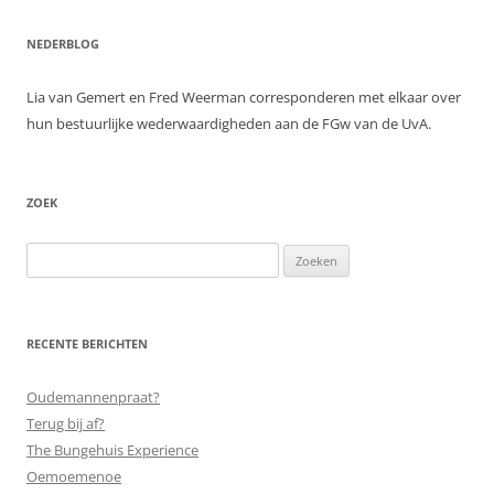
NEDERBLOG
Lia van Gemert en Fred Weerman corresponderen met elkaar over
hun bestuurlijke wederwaardigheden aan de FGw van de UvA.
ZOEK
Zoeken
naar:
RECENTE BERICHTEN
Oudemannenpraat?
Terug bij af?
The Bungehuis Experience
Oemoemenoe