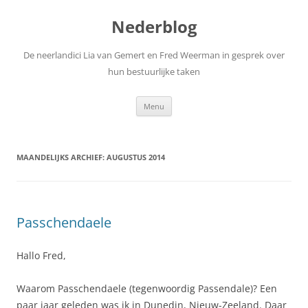
Nederblog
De neerlandici Lia van Gemert en Fred Weerman in gesprek over
hun bestuurlijke taken
Spring
Menu
naar
inhoud
MAANDELIJKS ARCHIEF:
AUGUSTUS 2014
Passchendaele
Hallo Fred,
Waarom Passchendaele (tegenwoordig Passendale)? Een
paar jaar geleden was ik in Dunedin, Nieuw-Zeeland. Daar