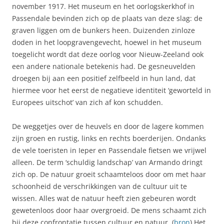
november 1917. Het museum en het oorlogskerkhof in
Passendale bevinden zich op de plaats van deze slag: de
graven liggen om de bunkers heen. Duizenden zinloze
doden in het loopgravengevecht, hoewel in het museum
toegelicht wordt dat deze oorlog voor Nieuw-Zeeland ook
een andere nationale betekenis had. De gesneuvelden
droegen bij aan een positief zelfbeeld in hun land, dat
hiermee voor het eerst de negatieve identiteit ‘geworteld in
Europees uitschot’ van zich af kon schudden.
De weggetjes over de heuvels en door de lagere kommen
zijn groen en rustig, links en rechts boerderijen. Ondanks
de vele toeristen in Ieper en Passendale fietsen we vrijwel
alleen. De term ‘schuldig landschap’ van Armando dringt
zich op. De natuur groeit schaamteloos door om met haar
schoonheid de verschrikkingen van de cultuur uit te
wissen. Alles wat de natuur heeft zien gebeuren wordt
gewetenloos door haar overgroeid. De mens schaamt zich
bij deze confrontatie tussen cultuur en natuur. (
bron
) Het