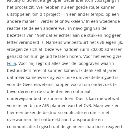
Faculty of Science afgelopen december toch voortgang in
het proces zit. ‘We’ hebben nu een goede route kunnen
uitstippelen ‘om dit project – in een ander tempo, op een
andere manier – verder te ontwikkelen.’ In een woedende
reactie stelde een andere ‘we’, ‘in navolging van de
bezetters van 1969’ dat er echter aan de stukken nog geen
letter veranderd is. Namens wie bestuurt het CvB eigenlijk,
vroegen ze zich af. Deze ‘we’ hadden ruim 80.000 adressen
gehackt om hun geluid te laten horen. Voor het vervolg zie
Folia
. Voor mij zegt dit alles over de loopgraven waarin
bestuurders terecht kunnen komen. Ik denk zelf al jaren
dat meer samenwerking voor onze universiteiten goed is,
voor de Geesteswetenschappen vooral om onderzoek te
bevorderen en de studenten een optimaal
onderwijsaanbod te kunnen doen. Dus ik kan me wel wat
voorstellen bij de AFS plannen van het CvB. Maar we zien
hier een bekende bestuurscomplicatie en die is niet
overwonnen: het ontbreekt aan transparantie en
communicatie. Logisch dat de gemeenschap boos reageert.