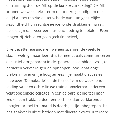
ontruiming door de ME op de laatste cursusdag? Die ME
kunnen we weer rekruteren uit andere gegadigden die
altijd al met moeite en tot schade van hun geestelijke
gezondheid hun rechtse gevoel onderdrukken en graag
bereid zijn daarvoor een passend bedrag te betalen. Even
mogen zij zich laten gaan (ook financieel).
Elke bezetter garanderen we een spannende week. Je
slaapt weinig, maar leert des te meer, zoals communiceren
(inclusief armgebaren) in de “general assemblee”, vrolijke
banieren vervaardigen en ophangen (ook vanaf enge
plekken – overwin je hoogtevrees!). Je maakt discussies
mee over “Demokratie” en de filosoof van de week, onder
leiding van een echte linkse Duitse hoogleraar. Iedereen
volgt ook enkele colleges in een aaibare kleine taal naar
keuze; een traktatie door een zich solidair verklarende
hoogleraar met fruitmand is daarbij altijd inbegrepen. Het
basispakket is uit te breiden met diverse extra’s, uiteraard