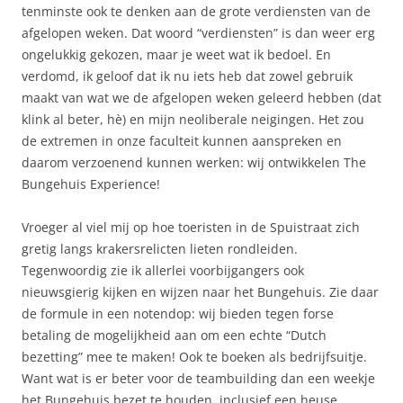
tenminste ook te denken aan de grote verdiensten van de
afgelopen weken. Dat woord “verdiensten” is dan weer erg
ongelukkig gekozen, maar je weet wat ik bedoel. En
verdomd, ik geloof dat ik nu iets heb dat zowel gebruik
maakt van wat we de afgelopen weken geleerd hebben (dat
klink al beter, hè) en mijn neoliberale neigingen. Het zou
de extremen in onze faculteit kunnen aanspreken en
daarom verzoenend kunnen werken: wij ontwikkelen The
Bungehuis Experience!
Vroeger al viel mij op hoe toeristen in de Spuistraat zich
gretig langs krakersrelicten lieten rondleiden.
Tegenwoordig zie ik allerlei voorbijgangers ook
nieuwsgierig kijken en wijzen naar het Bungehuis. Zie daar
de formule in een notendop: wij bieden tegen forse
betaling de mogelijkheid aan om een echte “Dutch
bezetting” mee te maken! Ook te boeken als bedrijfsuitje.
Want wat is er beter voor de teambuilding dan een weekje
het Bungehuis bezet te houden, inclusief een heuse